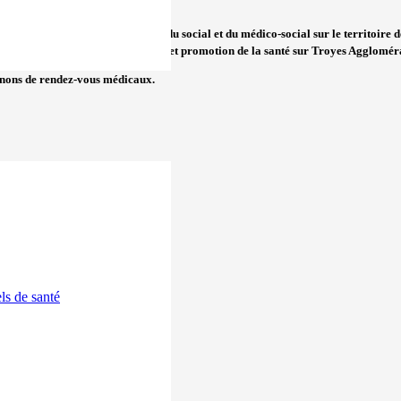
s et des organisations de santé, du social et du médico-social sur le territoire 
ons de santé publique, de prévention et promotion de la santé sur Troyes Agglomér
renons de rendez-vous médicaux.
Reims
ls de santé