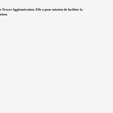
de Troyes Agglomération. Elle a pour mission de faciliter la
ation.