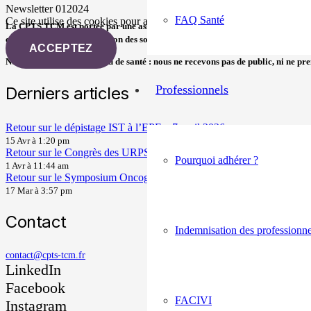
Newsletter 012024
FAQ Santé
Ce site utilise des cookies pour améliorer votre expérience.
La CPTS TCM est portée par une association loi 1901 et fédère des professionnel
coordination et l’organisation des soins sur le territoire et de mener des acti
ACCEPTEZ
Nous ne sommes pas un lieu de santé : nous ne recevons pas de public, ni ne p
Professionnels
Derniers articles
Retour sur le dépistage IST à l’EPF – 7 avril 2026
15 Avr à 1:20 pm
Retour sur le Congrès des URPS Grand Est – 26 et 27 Mars 2026 à 
Pourquoi adhérer ?
1 Avr à 11:44 am
Retour sur le Symposium Oncogénétique du 12 mars 2026
17 Mar à 3:57 pm
Contact
Indemnisation des professionne
contact@cpts-tcm.fr
LinkedIn
Facebook
FACIVI
Instagram