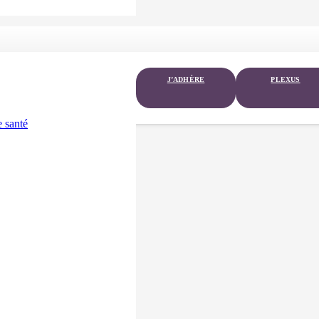
J’ADHÈRE
PLEXUS
 santé