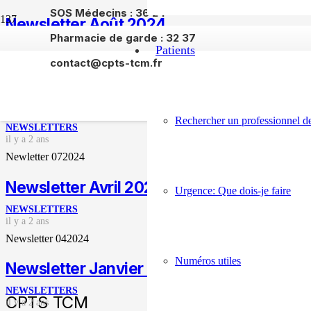
SOS Médecins : 36 24
Newsletter Août 2024
Pharmacie de garde : 32 37
NEWSLETTERS
Patients
il y a 2 ans
contact@cpts-tcm.fr
Newsletter 082024
Newsletter Juillet 2024
Rechercher un professionnel de
NEWSLETTERS
il y a 2 ans
Newletter 072024
Newsletter Avril 2024
Urgence: Que dois-je faire
NEWSLETTERS
il y a 2 ans
Newsletter 042024
Numéros utiles
Newsletter Janvier 2024
NEWSLETTERS
CPTS TCM
il y a 2 ans