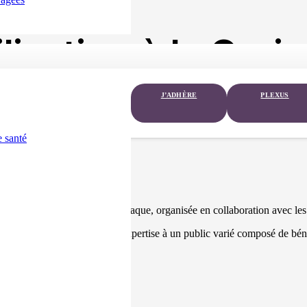
lisation à la Croi
septembre 2024
J’ADHÈRE
PLEXUS
 santé
isation sur l’insuffisance cardiaque, organisée en collaboration avec les
richissante, transmettant son expertise à un public varié composé de bén