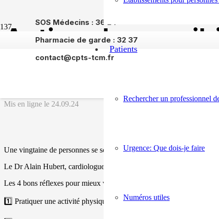
SOS Médecins : 36 24
Action de sensibi
Pharmacie de garde : 32 37
Patients
contact@cpts-tcm.fr
Troyes – le 24 
Rechercher un professionnel de
Mis en ligne le
24.09.24
Urgence: Que dois-je faire
Une vingtaine de personnes se sont réunies pour une action de sensibil
Le Dr Alain Hubert, cardiologue à la retraite, a animé cette session en
Les 4 bons réflexes pour mieux vivre avec l’insuffisance cardiaque :
Numéros utiles
1️⃣ Pratiquer une activité physique régulière