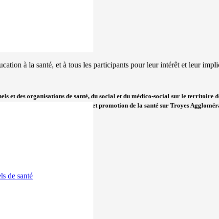
n à la santé, et à tous les participants pour leur intérêt et leur impli
s et des organisations de santé, du social et du médico-social sur le territoire 
ons de santé publique, de prévention et promotion de la santé sur Troyes Agglomér
renons de rendez-vous médicaux.
ls de santé
Reims
26
026 à Reims
avril 1, 2026
s 17, 2026